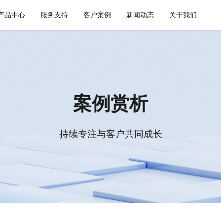
产品中心
服务支持
客户案例
新闻动态
关于我们
通用解决方案
集成平台与工具
健康空间
智慧建筑
API 集成与管理
webMethods
W-Space
CWAD
EDI/B2B
Boomi
SmartEdgeGateway
VAIS
案例赏析
企业服务总线ESB
MuleSoft
数据集成
TongESB
持续专注与客户共同成长
iPaaS
SwiftInt
客户集成
透明供应链