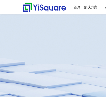
首页
解决方案
解决方案
产品中心
服务支持
客户案例
新闻动态
关于我们
行业解决方案
供应链集成
服务支持
客户案例
新闻动态
关于我们
零售行业
星合智联
应用集成服务
客户名录
公司动态
公司简介
全行业的解决方案，助力
行业领先的产品，助力业
值得信赖的业务伙伴，超
精心打造的最佳实践，将
不仅是公司的资讯，更是
集大成，问数道
业务快速增长
务与方案落地
百家行业领头羊的选择，
先进技术、优秀产品和行
行业的洞察
汽车与零部件
套装软件服务
案例赏析
行业资讯
荣誉资质
为一流客户提供一流产品
业知识完美融合
电子半导体
专业运维服务
合作伙伴
与服务
能源行业
人才招聘
物流行业
联系我们
保险行业