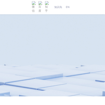
知识岛
EN
人工智能
织维AI工坊