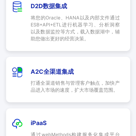
服
D2D数据集成
务
总
将您的Oracle、HANA以及内部文件通过
线
ESB+API+ETL进行机器学习、分析洞察
ESB
以及数据监控等方式，载入数据湖中，辅
数
助您做出更好的经营决策。
据
集
成
iPaaS
A2C全渠道集成
客
户
打通全渠道销售与管理客户触点，加快产
集
品进入市场的速度，扩大市场覆盖范围。
成
透
明
供
iPaaS
应
链
通过webMethods构建服务化集成平台