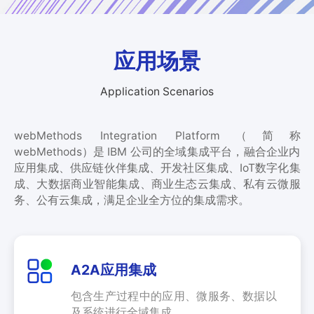
零
SmartEdgeGateway
数据集成
部
服
iPaaS
件
智慧建筑
务
应用场景
客户集成
电
CWAD
支
子
透明供应链
半
VAIS
持
Application Scenarios
导
人工智能
体
webMethods Integration Platform（简称
客
能
织维AI工坊
webMethods）是 IBM 公司的全域集成平台，融合企业内
户
源
应用集成、供应链伙伴集成、开发社区集成、IoT数字化集
行
案
成、大数据商业智能集成、商业生态云集成、私有云微服
业
例
务、公有云集成，满足企业全方位的集成需求。
物
流
新
行
业
闻
A2A应用集成
动
保
险
包含生产过程中的应用、微服务、数据以
态
行
及系统进行全域集成。