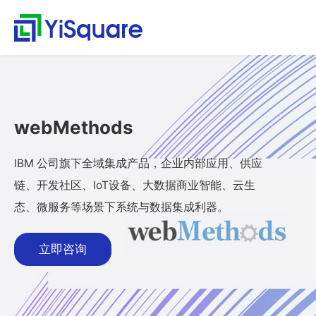
解决方案
产品中心
服务支持
客户案例
新闻动态
关于我们
行业解决方案
供应链集成
服务支持
客户案例
新闻动态
关于我们
首
行
页
业
全行业的解决方案，助
行业领先的产品，助力
值得信赖的业务伙伴，
精心打造的最佳实践，
不仅是公司的资讯，更
零售行业
星合智联
应用集成服务
客户名录
公司动态
公司简介
集大成，问数道
力业务快速增长
业务与方案落地
超百家行业领头羊的选
将先进技术、优秀产品
是行业的洞察
解
汽车与零部件
套装软件服务
案例赏析
行业资讯
荣誉资质
webMethods
择，为一流客户提供一
和行业知识完美融合
集成平台与工具
决
电子半导体
专业运维服务
合作伙伴
解
流产品与服务
方
webMethods
决
能源行业
人才招聘
IBM 公司旗下全域集成产品，企业内部应用、供应
案
方
Boomi
物流行业
联系我们
链、开发社区、IoT设备、大数据商业智能、云生
案
MuleSoft
保险行业
零
态、微服务等场景下系统与数据集成利器。
售
TongESB
通用解决方案
行
SwiftInt
产
立即咨询
业
品
API 集成与管理
健康空间
汽
中
EDI/B2B
车
心
W-Space
与
企业服务总线ESB