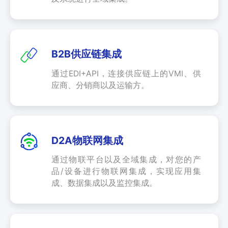
业
关
通
于
用
我
B2B供应链集成
解
们
决
通过EDI+API，连接供应链上的VMI、供
方
应商、分销商以及运输方。
案
API
集
D2A物联网集成
成
与
通过物联平台以及全域集成，对您的产
管
品/设备进行物联网集成，实现应用集
理
成、数据集成以及监控集成。
EDI/B2B
企
业