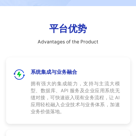
零
SmartEdgeGateway
数据集成
部
服
iPaaS
件
智慧建筑
务
客户集成
电
平台优势
CWAD
支
子
透明供应链
半
VAIS
持
Advantages of the Product
导
人工智能
体
客
能
织维AI工坊
户
源
系统集成与业务融合
行
案
业
拥有强大的集成能力，支持与主流大模
例
型、数据库、API 服务及企业应用系统无
物
缝对接，可快速嵌入现有业务流程，让 AI
流
新
应用轻松融入企业技术与业务体系，加速
行
业务价值落地。
业
闻
动
保
险
态
行