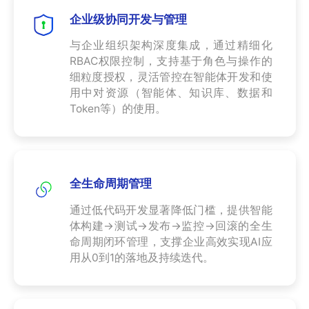
业
企业级协同开发与管理
关
通
与企业组织架构深度集成，通过精细化
于
用
RBAC权限控制，支持基于角色与操作的
我
细粒度授权，灵活管控在智能体开发和使
解
们
用中对资源（智能体、知识库、数据和
决
Token等）的使用。
方
案
API
集
全生命周期管理
成
与
通过低代码开发显著降低门槛，提供智能
管
体构建→测试→发布→监控→回滚的全生
理
命周期闭环管理，支撑企业高效实现AI应
用从0到1的落地及持续迭代。
EDI/B2B
企
业