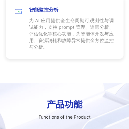
服
务
智能监控分析
总
线
为 AI 应用提供全生命周期可观测性与调
ESB
试能力，支持 prompt 管理、追踪分析、
评估优化等核心功能，为智能体开发与应
数
用、资源消耗和故障异常提供全方位监控
据
与分析。
集
成
iPaaS
客
户
集
成
透
产品功能
明
供
Functions of the Product
应
链