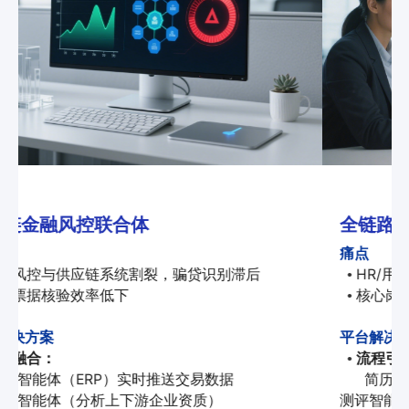
全链路智能招聘工厂
痛点
HR/用人部门/背调机构协作低效
•
核心岗位招聘风险管控不足
•
平台解决方案
流程引擎：
•
简历解析智能体 → 面试机器人（初试） → 技术
测评智能体 → 背调智能体（对接公安/学信网）