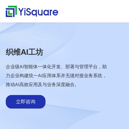
解决方案
产品中心
服务支持
客户案例
新闻动态
关于我们
行业解决方案
供应链集成
服务支持
客户案例
新闻动态
关于我们
首
行
页
业
全行业的解决方案，助
行业领先的产品，助力
值得信赖的业务伙伴，
精心打造的最佳实践，
不仅是公司的资讯，更
零售行业
星合智联
应用集成服务
客户名录
公司动态
公司简介
集大成，问数道
力业务快速增长
业务与方案落地
超百家行业领头羊的选
将先进技术、优秀产品
是行业的洞察
解
汽车与零部件
套装软件服务
案例赏析
行业资讯
荣誉资质
织维AI工坊
择，为一流客户提供一
和行业知识完美融合
集成平台与工具
决
电子半导体
专业运维服务
合作伙伴
解
流产品与服务
方
webMethods
决
能源行业
人才招聘
企业级AI智能体一体化开发、部署与管理平台，助
案
方
Boomi
物流行业
联系我们
力企业构建统一AI应用体系并无缝对接业务系统，
案
MuleSoft
保险行业
零
推动AI高效应用及与业务深度融合。
售
TongESB
通用解决方案
行
SwiftInt
产
立即咨询
业
品
API 集成与管理
健康空间
汽
中
EDI/B2B
车
心
W-Space
与
企业服务总线ESB