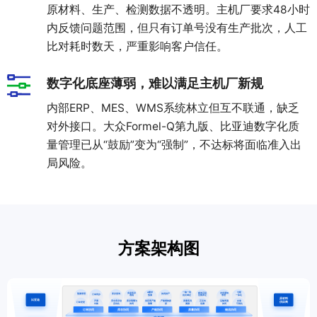
原材料、生产、检测数据不透明。主机厂要求48小时
业
内反馈问题范围，但只有订单号没有生产批次，人工
关
通
比对耗时数天，严重影响客户信任。
于
用
我
解
数字化底座薄弱，难以满足主机厂新规
们
决
内部ERP、MES、WMS系统林立但互不联通，缺乏
方
对外接口。大众Formel-Q第九版、比亚迪数字化质
案
量管理已从“鼓励”变为“强制”，不达标将面临准入出
局风险。
API
集
成
与
管
方案架构图
理
EDI/B2B
企
业