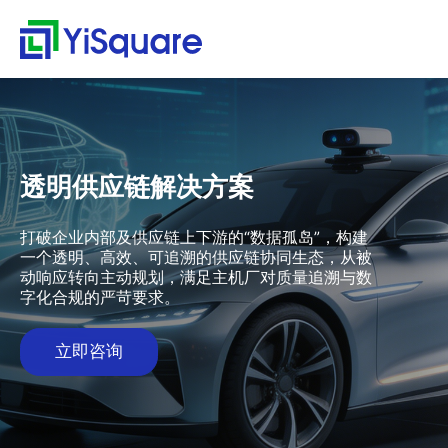
解决方案
产品中心
服务支持
客户案例
新闻动态
关于我们
行业解决方案
供应链集成
服务支持
客户案例
新闻动态
关于我们
首
行
页
业
全行业的解决方案，助
行业领先的产品，助力
值得信赖的业务伙伴，
精心打造的最佳实践，
不仅是公司的资讯，更
零售行业
星合智联
应用集成服务
客户名录
公司动态
公司简介
集大成，问数道
力业务快速增长
业务与方案落地
超百家行业领头羊的选
将先进技术、优秀产品
是行业的洞察
解
汽车与零部件
套装软件服务
案例赏析
行业资讯
荣誉资质
透明供应链解决方案
择，为一流客户提供一
和行业知识完美融合
集成平台与工具
决
电子半导体
专业运维服务
合作伙伴
解
流产品与服务
方
webMethods
决
能源行业
人才招聘
打破企业内部及供应链上下游的“数据孤岛”，构建
案
方
Boomi
一个透明、高效、可追溯的供应链协同生态，从被
物流行业
联系我们
动响应转向主动规划，满足主机厂对质量追溯与数
案
MuleSoft
保险行业
零
字化合规的严苛要求。
售
TongESB
通用解决方案
行
SwiftInt
产
立即咨询
业
品
API 集成与管理
健康空间
汽
中
EDI/B2B
车
心
W-Space
与
企业服务总线ESB