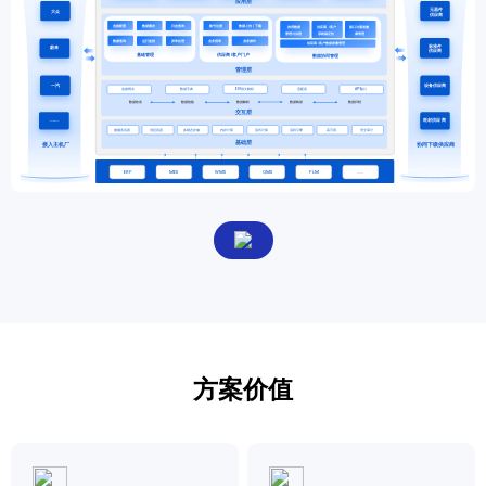
服
务
总
线
ESB
数
据
集
成
iPaaS
客
户
集
成
透
方案价值
明
供
应
链