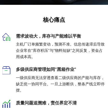
零
SmartEdgeGateway
数据集成
部
服
iPaaS
件
智慧建筑
务
核心痛点
客户集成
电
CWAD
支
子
透明供应链
半
VAIS
持
需求波动大，库存与产能难以平衡
导
人工智能
体
主机厂订单频繁变动，预测不准。信息传递滞后导致
客
能
企业常在“库存积压”与“物料短缺”之间反复，资金占
织维AI工坊
户
源
用成本高。
行
案
业
例
多级供应商管理如同“黑箱作业”
物
一级供应商无法穿透查看二级供应商的产能与库存，
流
新
行
缺乏统一协同平台。一旦上游断供，整条产线立即停
业
闻
摆。
动
保
险
态
质量问题追溯难，责任界定不清
行