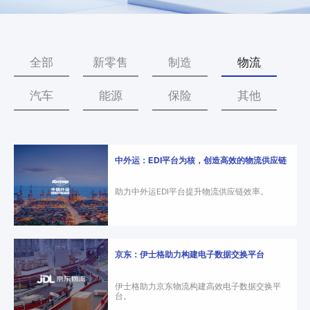
零
SmartEdgeGateway
数据集成
部
服
iPaaS
件
智慧建筑
务
客户集成
电
全部
新零售
制造
物流
CWAD
支
子
透明供应链
半
VAIS
持
汽车
能源
保险
其他
导
人工智能
体
客
能
织维AI工坊
户
源
中外运：EDI平台为核，创造高效的物流供应链
行
案
业
例
助力中外运EDI平台提升物流供应链效率。
物
流
新
行
业
闻
京东：伊士格助力构建电子数据交换平台
动
保
伊士格助力京东物流构建高效电子数据交换平
险
态
台。
行