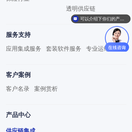
服
务
透明供应链
总
可以介绍下你们的产品么
线
ESB
服务支持
数
据
应用集成服务
套装软件服务
专业运维服务
集
成
iPaaS
客
客户案例
户
集
客户名录
案例赏析
成
透
明
产品中心
供
应
链
供应链集成