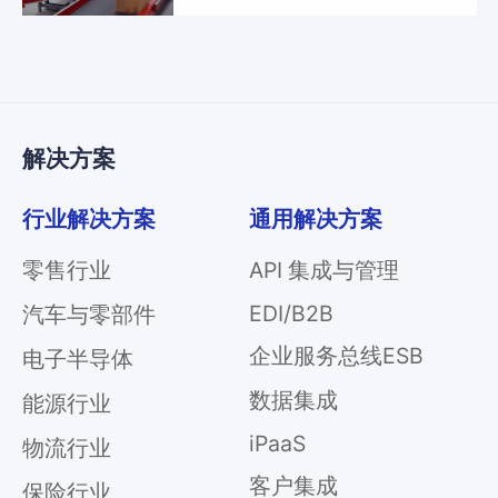
业
关
通
于
用
我
解
们
解决方案
决
方
案
行业解决方案
通用解决方案
API
零售行业
API 集成与管理
集
成
EDI/B2B
汽车与零部件
与
企业服务总线ESB
电子半导体
管
理
数据集成
能源行业
EDI/B2B
iPaaS
物流行业
企
业
客户集成
保险行业