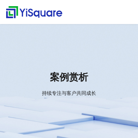
解决方案
产品中心
服务支持
客户案例
新闻动态
关于我们
行业解决方案
供应链集成
服务支持
客户案例
新闻动态
关于我们
首
行
页
业
全行业的解决方案，助
行业领先的产品，助力
值得信赖的业务伙伴，
精心打造的最佳实践，
不仅是公司的资讯，更
零售行业
星合智联
应用集成服务
客户名录
公司动态
公司简介
集大成，问数道
力业务快速增长
业务与方案落地
超百家行业领头羊的选
将先进技术、优秀产品
是行业的洞察
解
汽车与零部件
套装软件服务
案例赏析
行业资讯
荣誉资质
择，为一流客户提供一
和行业知识完美融合
集成平台与工具
决
电子半导体
专业运维服务
合作伙伴
解
流产品与服务
方
webMethods
决
能源行业
人才招聘
案例赏析
案
方
Boomi
物流行业
联系我们
案
MuleSoft
保险行业
零
持续专注与客户共同成长
售
TongESB
通用解决方案
行
SwiftInt
产
业
品
API 集成与管理
健康空间
汽
中
EDI/B2B
车
心
W-Space
与
企业服务总线ESB