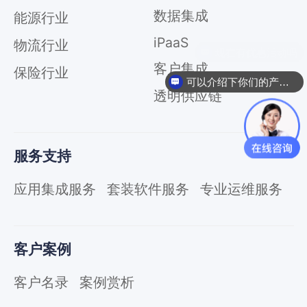
服
数据集成
能源行业
务
总
iPaaS
物流行业
线
ESB
客户集成
保险行业
可以介绍下你们的产品么
数
透明供应链
据
集
成
iPaaS
服务支持
客
户
应用集成服务
套装软件服务
专业运维服务
集
成
透
客户案例
明
供
客户名录
案例赏析
应
链