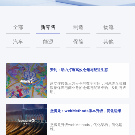
零
SmartEdgeGateway
数据集成
部
服
iPaaS
件
智慧建筑
务
客户集成
电
全部
新零售
制造
物流
CWAD
支
子
透明供应链
半
VAIS
持
汽车
能源
保险
其他
导
人工智能
体
客
能
织维AI工坊
户
源
安利：助力打造高效仓储与配送生态
行
案
业
例
建立连接第三方云仓的数字枢纽，用系统互联和
数据保障电商业务的仓储与配送准确、及时与透
物
明。
流
新
行
业
闻
堡狮龙：webMethods版本升级，简化运维
动
保
堡狮龙升级webMethods，优化架构，简化运
险
态
维。
行