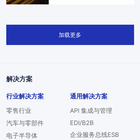
业
关
通
于
用
我
加载更多
解
们
决
方
案
API
解决方案
集
成
与
行业解决方案
通用解决方案
管
理
零售行业
API 集成与管理
EDI/B2B
EDI/B2B
汽车与零部件
企
企业服务总线ESB
业
电子半导体