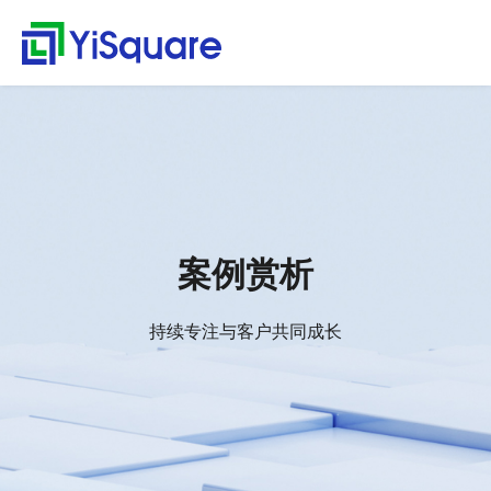
解决方案
产品中心
服务支持
客户案例
新闻动态
关于我们
行业解决方案
供应链集成
服务支持
客户案例
新闻动态
关于我们
首
行
页
业
全行业的解决方案，助
行业领先的产品，助力
值得信赖的业务伙伴，
精心打造的最佳实践，
不仅是公司的资讯，更
零售行业
星合智联
应用集成服务
客户名录
公司动态
公司简介
集大成，问数道
力业务快速增长
业务与方案落地
超百家行业领头羊的选
将先进技术、优秀产品
是行业的洞察
解
汽车与零部件
套装软件服务
案例赏析
行业资讯
荣誉资质
择，为一流客户提供一
和行业知识完美融合
集成平台与工具
决
电子半导体
专业运维服务
合作伙伴
解
流产品与服务
方
webMethods
决
能源行业
人才招聘
案例赏析
案
方
Boomi
物流行业
联系我们
案
MuleSoft
保险行业
零
持续专注与客户共同成长
售
TongESB
通用解决方案
行
SwiftInt
产
业
品
API 集成与管理
健康空间
汽
中
EDI/B2B
车
心
W-Space
与
企业服务总线ESB